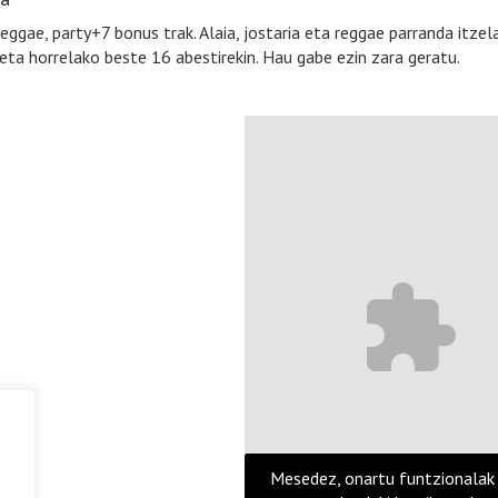
reggae, party+7 bonus trak. Alaia, jostaria eta reggae parranda itzela
eta horrelako beste 16 abestirekin. Hau gabe ezin zara geratu.
Mesedez, onartu funtzionalak