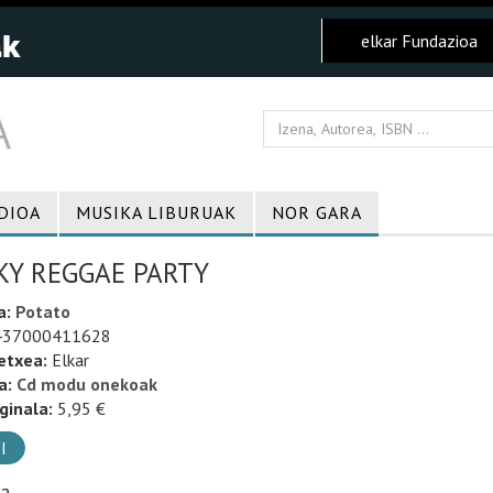
elkar Fundazioa
DIOA
MUSIKA LIBURUAK
NOR GARA
KY REGGAE PARTY
a:
Potato
37000411628
etxea:
Elkar
a:
Cd modu onekoak
ginala:
5,95 €
I
ia