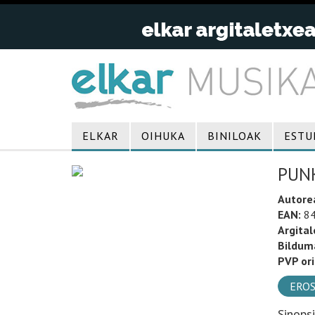
ELKAR
OIHUKA
BINILOAK
ESTU
PUN
Autore
EAN:
84
Argital
Bildum
PVP ori
EROS
Sinops