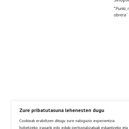
*Punki, 
obrera” 
Zure pribatutasuna lehenesten dugu
Cookieak erabiltzen ditugu zure nabigazio esperientzia
hobetzeko, iragarki edo eduki pertsonalizatuak eskaintzeko eta