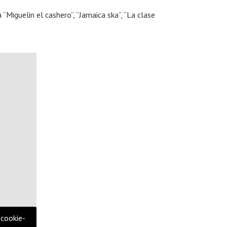
 “Miguelin el cashero”, “Jamaica ska”, “La clase
 cookie-