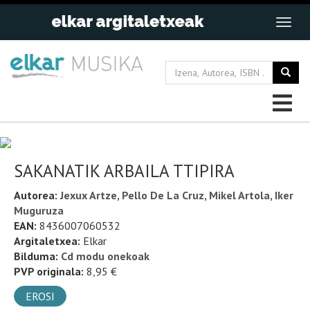
SAKANATIK ARBAILA TTIPIRA
Autorea:
Jexux Artze, Pello De La Cruz, Mikel Artola, Iker
Muguruza
EAN:
8436007060532
Argitaletxea:
Elkar
Bilduma:
Cd modu onekoak
PVP originala:
8,95 €
EROSI