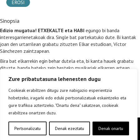
EROSI
Sinopsia
Edizio mugatua! ETXEKALTE eta HABI
egungo bi banda
interesgarrienetakoak dira. Single bat partekatuko dute. Bi kantak
joan den urtarrilean grabatu zituzten Elkar estudioan, Víctor
Sánchezen zaintzapean.
Bira bat elkarrekin egin behar dutela eta, bi kanta hauek grabatu
dituzte, banda bateko zein besteko musikariak elkarren artean
nahastuta (bateria-jotzaileak salbu). Gitarra bizi-biziak, erritmo
Zure pribatutasuna lehenesten dugu
sendoak, errepika gogoraerrazak eta egungo eszenako ahots
onenetako bi. Ondorioa? Bi kanta bikain!
Cookieak erabiltzen ditugu zure nabigazio esperientzia
hobetzeko, iragarki edo eduki pertsonalizatuak eskaintzeko eta
gure trafikoa aztertzeko. "Onartu dena" sakatzean, cookieak
erabiltzea onartzen duzu.
Copyright © elkar Argitaletxeak 2019
Pertsonalizatu
Denak ezeztatu
Denak onartu
Lege oharra
Cookie politika