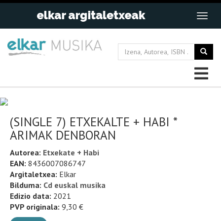
(SINGLE 7) ETXEKALTE + HABI *
ARIMAK DENBORAN
Autorea:
Etxekate + Habi
EAN:
8436007086747
Argitaletxea:
Elkar
Bilduma:
Cd euskal musika
Edizio data:
2021
PVP originala:
9,30 €