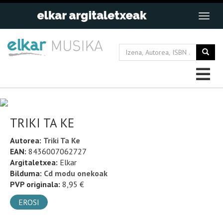
TRIKI TA KE
Autorea:
Triki Ta Ke
EAN:
8436007062727
Argitaletxea:
Elkar
Bilduma:
Cd modu onekoak
PVP originala:
8,95 €
EROSI