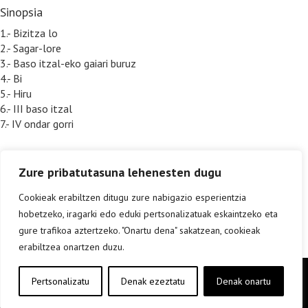
Sinopsia
1.- Bizitza lo
2.- Sagar-lore
3.- Baso itzal-eko gaiari buruz
4.- Bi
5.- Hiru
6.- III baso itzal
7.- IV ondar gorri
Zure pribatutasuna lehenesten dugu
Cookieak erabiltzen ditugu zure nabigazio esperientzia
hobetzeko, iragarki edo eduki pertsonalizatuak eskaintzeko eta
gure trafikoa aztertzeko. "Onartu dena" sakatzean, cookieak
erabiltzea onartzen duzu.
Copyright © elkar Argitaletxeak 2019
Pertsonalizatu
Denak ezeztatu
Denak onartu
Lege oharra
Cookie politika