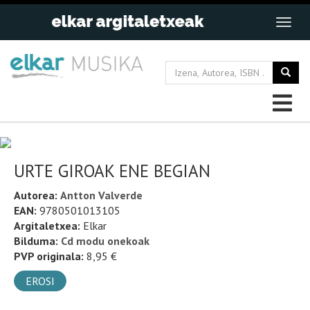
URTE GIROAK ENE BEGIAN
Autorea:
Antton Valverde
EAN:
9780501013105
Argitaletxea:
Elkar
Bilduma:
Cd modu onekoak
PVP originala:
8,95 €
EROSI