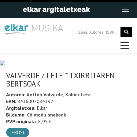
VALVERDE / LETE * TXIRRITAREN
BERTSOAK
Autorea:
Antton Valverde, Xabier Lete
EAN:
8436007084392
Argitaletxea:
Elkar
Bilduma:
Cd modu onekoak
PVP originala:
8,95 €
EROSI