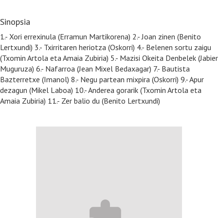
Sinopsia
1.- Xori errexinula (Erramun Martikorena) 2.- Joan zinen (Benito
Lertxundi) 3.- Txirritaren heriotza (Oskorri) 4.- Belenen sortu zaigu
(Txomin Artola eta Amaia Zubiria) 5.- Mazisi Okeita Denbelek (Jabier
Muguruza) 6.- Nafarroa (Jean Mixel Bedaxagar) 7.- Bautista
Bazterretxe (Imanol) 8.- Negu partean mixpira (Oskorri) 9.- Apur
dezagun (Mikel Laboa) 10.- Anderea gorarik (Txomin Artola eta
Amaia Zubiria) 11.- Zer balio du (Benito Lertxundi)