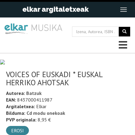
VOICES OF EUSKADI * EUSKAL
HERRIKO AHOTSAK
Autorea:
Batzuk
EAN:
8437000411987
Argitaletxea:
Elkar
Bilduma:
Cd modu onekoak
PVP originala:
8,95 €
EROSI