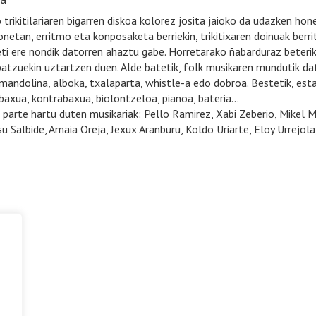
 trikitilariaren bigarren diskoa kolorez josita jaioko da udazken hon
netan, erritmo eta konposaketa berriekin, trikitixaren doinuak berrit
ti ere nondik datorren ahaztu gabe. Horretarako ñabarduraz beteriko
batzuekin uztartzen duen. Alde batetik, folk musikaren mundutik d
 mandolina, alboka, txalaparta, whistle-a edo dobroa. Bestetik, esta
 baxua, kontrabaxua, biolontzeloa, pianoa, bateria…
parte hartu duten musikariak: Pello Ramirez, Xabi Zeberio, Mikel Mar
su Salbide, Amaia Oreja, Jexux Aranburu, Koldo Uriarte, Eloy Urrejol