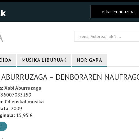
elkar Fundazioa
DIOA
MUSIKA LIBURUAK
NOR GARA
I ABURRUZAGA – DENBORAREN NAUFRAG
a:
Xabi Aburruzaga
36007083159
a:
Cd euskal musika
data:
2009
ginala:
15,95 €
I
ia