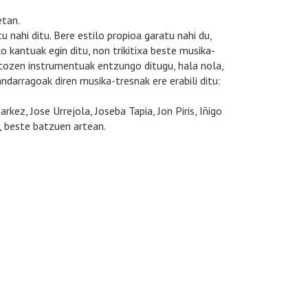
etan.
u nahi ditu. Bere estilo propioa garatu nahi du,
 kantuak egin ditu, non trikitixa beste musika-
atozen instrumentuak entzungo ditugu, hala nola,
ndarragoak diren musika-tresnak ere erabili ditu:
kez, Jose Urrejola, Joseba Tapia, Jon Piris, Iñigo
a, beste batzuen artean.