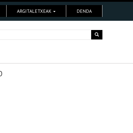
ARGITALETXEAK
DENDA
O