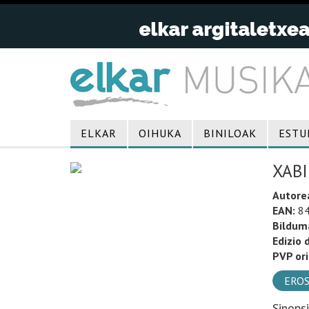
ELKAR
OIHUKA
BINILOAK
ESTU
XAB
Autore
EAN:
84
Bildum
Edizio 
PVP ori
EROS
Sinops