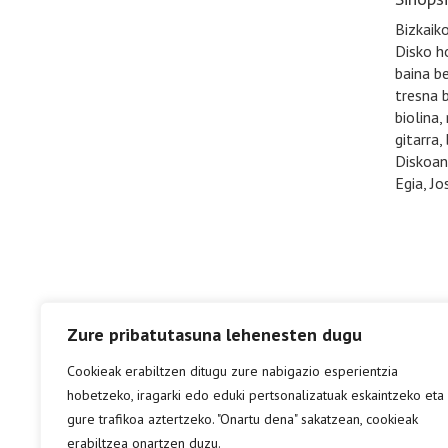
Bizkaiko
Disko ho
baina be
tresna 
biolina,
gitarra,
Diskoan 
Egia, Jo
Zure pribatutasuna lehenesten dugu
Cookieak erabiltzen ditugu zure nabigazio esperientzia
hobetzeko, iragarki edo eduki pertsonalizatuak eskaintzeko eta
gure trafikoa aztertzeko. "Onartu dena" sakatzean, cookieak
erabiltzea onartzen duzu.