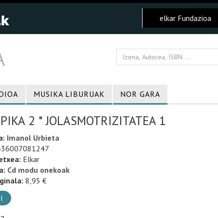
elkar Fundazioa
DIOA
MUSIKA LIBURUAK
NOR GARA
PIKA 2 * JOLASMOTRIZITATEA 1
a:
Imanol Urbieta
36007081247
etxea:
Elkar
a:
Cd modu onekoak
ginala:
8,95 €
I
ia