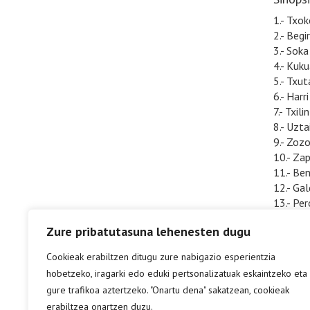
1.- Txo
2.- Begi
3.- Soka
4.- Kuk
5.- Txu
6.- Harri
7.- Txili
8.- Uzta
9.- Zoz
10.- Zap
11.- Ben
12.- Gal
13.- Per
14.- Txi
Zure pribatutasuna lehenesten dugu
15.- Tz
Cookieak erabiltzen ditugu zure nabigazio esperientzia
hobetzeko, iragarki edo eduki pertsonalizatuak eskaintzeko eta
gure trafikoa aztertzeko. "Onartu dena" sakatzean, cookieak
erabiltzea onartzen duzu.