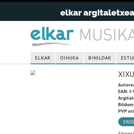
ELKAR
OIHUKA
BINILOAK
ESTU
XIXU
Autore
EAN:
84
Argital
Bildum
PVP ori
EROS
Sinops