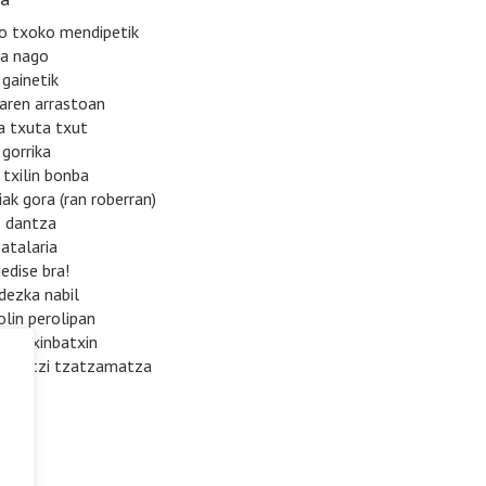
ko txoko mendipetik
ra nago
 gainetik
uaren arrastoan
ta txuta txut
 gorrika
n txilin bonba
iak gora (ran roberran)
o dantza
atalaria
edise bra!
dezka nabil
olin perolipan
nba txinbatxin
itzimitzi tzatzamatza