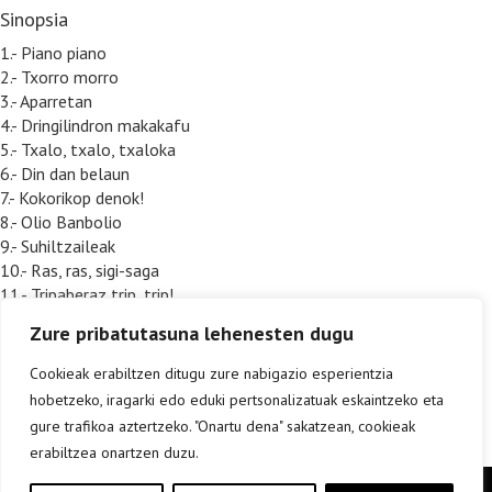
Sinopsia
1.- Piano piano
2.- Txorro morro
3.- Aparretan
4.- Dringilindron makakafu
5.- Txalo, txalo, txaloka
6.- Din dan belaun
7.- Kokorikop denok!
8.- Olio Banbolio
9.- Suhiltzaileak
10.- Ras, ras, sigi-saga
11.- Tripaberaz trip, trip!
12.- Gora behera bai!
Zure pribatutasuna lehenesten dugu
13.- Nire eskuak biziak dira
14.- Lur eta lur
Cookieak erabiltzen ditugu zure nabigazio esperientzia
hobetzeko, iragarki edo eduki pertsonalizatuak eskaintzeko eta
gure trafikoa aztertzeko. "Onartu dena" sakatzean, cookieak
erabiltzea onartzen duzu.