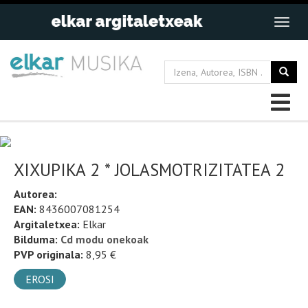
XIXUPIKA 2 * JOLASMOTRIZITATEA 2
Autorea:
EAN:
8436007081254
Argitaletxea:
Elkar
Bilduma:
Cd modu onekoak
PVP originala:
8,95 €
EROSI