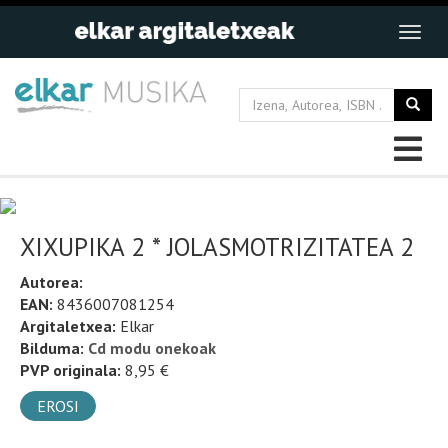
XIXUPIKA 2 * JOLASMOTRIZITATEA 2
Autorea:
EAN:
8436007081254
Argitaletxea:
Elkar
Bilduma:
Cd modu onekoak
PVP originala:
8,95 €
EROSI