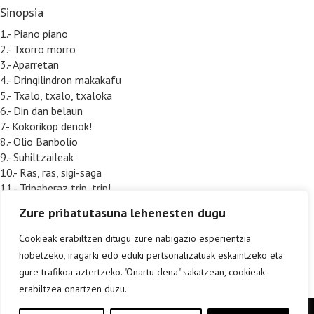
Sinopsia
1.- Piano piano
2.- Txorro morro
3.- Aparretan
4.- Dringilindron makakafu
5.- Txalo, txalo, txaloka
6.- Din dan belaun
7.- Kokorikop denok!
8.- Olio Banbolio
9.- Suhiltzaileak
10.- Ras, ras, sigi-saga
11.- Tripaberaz trip, trip!
12.- Gora behera bai!
Zure pribatutasuna lehenesten dugu
13.- Nire eskuak biziak dira
14.- Lur eta lur
Cookieak erabiltzen ditugu zure nabigazio esperientzia
hobetzeko, iragarki edo eduki pertsonalizatuak eskaintzeko eta
gure trafikoa aztertzeko. "Onartu dena" sakatzean, cookieak
erabiltzea onartzen duzu.