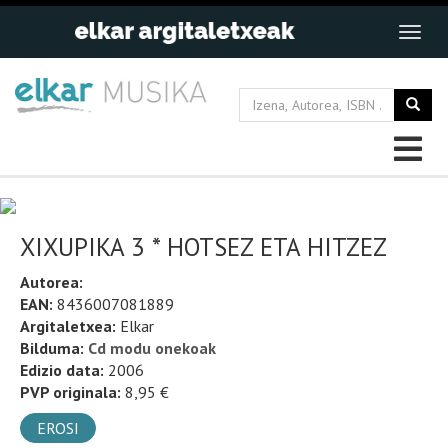
XIXUPIKA 3 * HOTSEZ ETA HITZEZ
Autorea:
EAN:
8436007081889
Argitaletxea:
Elkar
Bilduma:
Cd modu onekoak
Edizio data:
2006
PVP originala:
8,95 €
EROSI