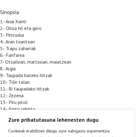
Sinopsia
1.- Anai Xanti
2.- Oiloa hil eta gero
3.- Petruska
4.- Aran txantxan
5.- Trapu zaharrak
6.- Fanfarea
7.- Otsailean, martxoan, maiatzean
8.- Argia
9.- Taupada bateko hitzak
10.- Tilin talan
11.- Bi taupadako hitzak
12.- Zezena
13.- Piru piruli
14.- Kinto rekinto
15.- Gorria
Zure pribatutasuna lehenesten dugu
16.- Herriko festak
17.- Hiru taupadako hitzak
Cookieak erabiltzen ditugu zure nabigazio esperientzia