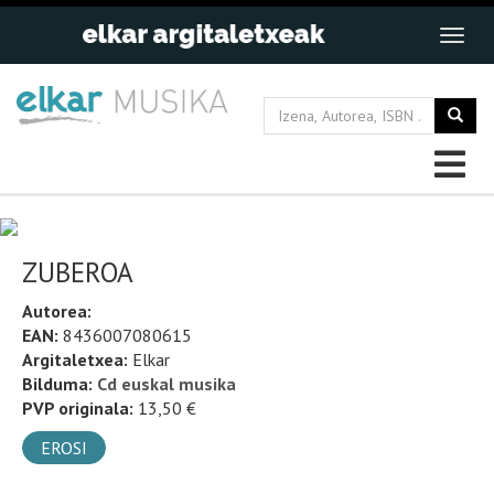
ZUBEROA
Autorea:
EAN:
8436007080615
Argitaletxea:
Elkar
Bilduma:
Cd euskal musika
PVP originala:
13,50 €
EROSI