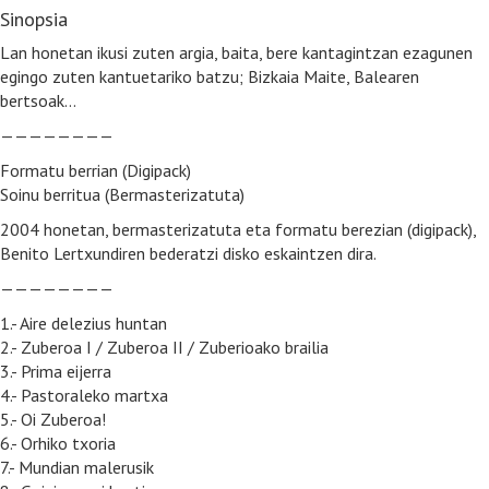
Sinopsia
Lan honetan ikusi zuten argia, baita, bere kantagintzan ezagunen
egingo zuten kantuetariko batzu; Bizkaia Maite, Balearen
bertsoak…
————————
Formatu berrian (Digipack)
Soinu berritua (Bermasterizatuta)
2004 honetan, bermasterizatuta eta formatu berezian (digipack),
Benito Lertxundiren bederatzi disko eskaintzen dira.
————————
1.- Aire delezius huntan
2.- Zuberoa I / Zuberoa II / Zuberioako brailia
3.- Prima eijerra
4.- Pastoraleko martxa
5.- Oi Zuberoa!
6.- Orhiko txoria
7.- Mundian malerusik