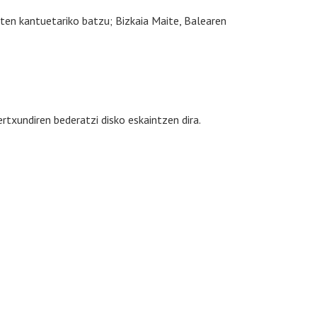
uten kantuetariko batzu; Bizkaia Maite, Balearen
txundiren bederatzi disko eskaintzen dira.