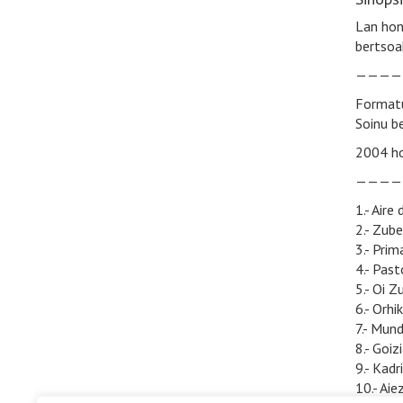
Lan hon
bertso
————
Formatu
Soinu b
2004 ho
————
1.- Aire
2.- Zube
3.- Prim
4.- Pas
5.- Oi Z
6.- Orhi
7.- Mun
8.- Goiz
9.- Kadri
10.- Ai