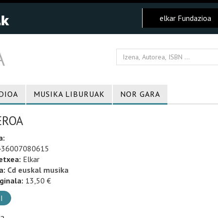
elkar Fundazioa
DIOA
MUSIKA LIBURUAK
NOR GARA
EROA
a:
36007080615
etxea:
Elkar
a:
Cd euskal musika
ginala:
13,50 €
I
ia