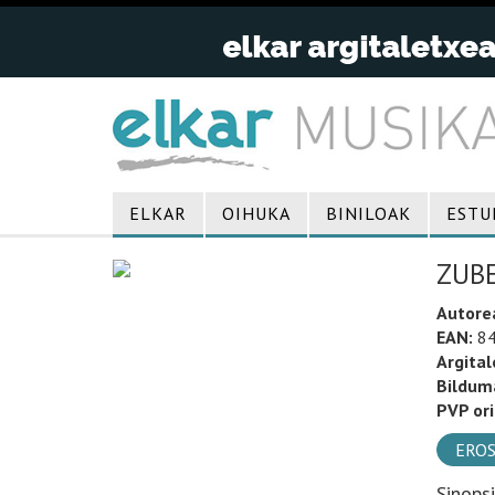
ELKAR
OIHUKA
BINILOAK
ESTU
ZUB
Autore
EAN:
84
Argital
Bildum
PVP ori
EROS
Sinops