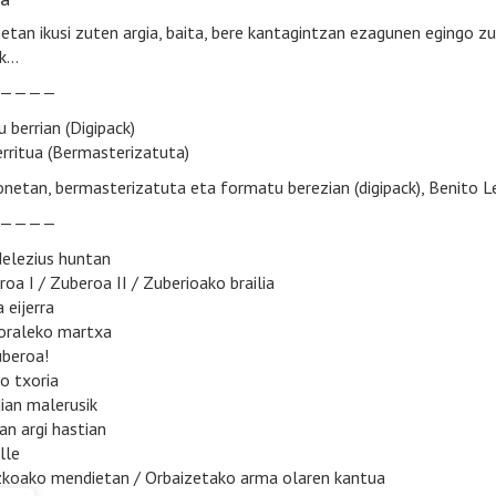
etan ikusi zuten argia, baita, bere kantagintzan ezagunen egingo z
ak…
————
 berrian (Digipack)
erritua (Bermasterizatuta)
netan, bermasterizatuta eta formatu berezian (digipack), Benito Ler
————
 delezius huntan
roa I / Zuberoa II / Zuberioako brailia
a eijerra
toraleko martxa
uberoa!
ko txoria
dian malerusik
ian argi hastian
lle
ezkoako mendietan / Orbaizetako arma olaren kantua