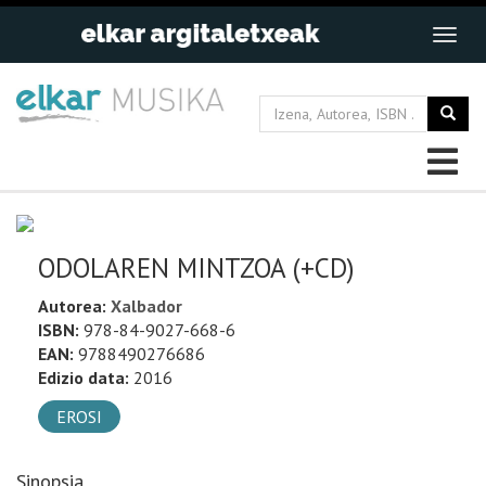
ODOLAREN MINTZOA (+CD)
Autorea:
Xalbador
ISBN:
978-84-9027-668-6
EAN:
9788490276686
Edizio data:
2016
EROSI
Sinopsia