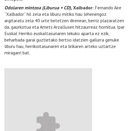
Odolaren mintzoa (Liburua + CD),
Xalbador:
Fernando Aire
“Xalbador” hil zela eta liburu mitiko hau lehenengoz
argitaratu zela 40 urte betetzen direnean, berriz plazaratzen
da, gaurkotua eta Amets Arzallusen hitzaurreaz hornitua. Ipar
Euskal Herriko euskaltasunaren lekuko aparta ez ezik,
beharbada garai guztietako bertso idatzien gailurra genuke
liburu hau, herrikoitasunaren eta lirikaren arteko uztartze
miragarri bat.