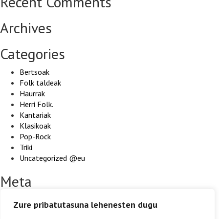
Recent Comments
Archives
Categories
Bertsoak
Folk taldeak
Haurrak
Herri Folk.
Kantariak
Klasikoak
Pop-Rock
Triki
Uncategorized @eu
Meta
Hasi saioa
Zure pribatutasuna lehenesten dugu
Entries feed