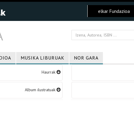
elkar Fundazioa
DIOA
MUSIKA LIBURUAK
NOR GARA
Haurrak
Album ilustratuak