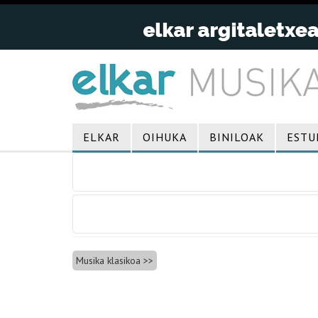
ELKAR
OIHUKA
BINILOAK
ESTU
Bidalketetan
Musika klasikoa
zehar
nabigatu