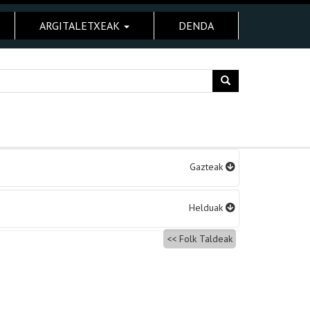
ARGITALETXEAK
DENDA
Gazteak
Helduak
Folk Taldeak