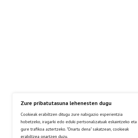
Zure pribatutasuna lehenesten dugu
Cookieak erabiltzen ditugu zure nabigazio esperientzia
hobetzeko, iragarki edo eduki pertsonalizatuak eskaintzeko eta
gure trafikoa aztertzeko. "Onartu dena" sakatzean, cookieak
erabiltzea onartzen duzu.