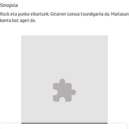
Sinopsia
Rock eta punka elkarturik. Gitarren soinua txundigarria da. Maitasun
kanta bat ageri da.