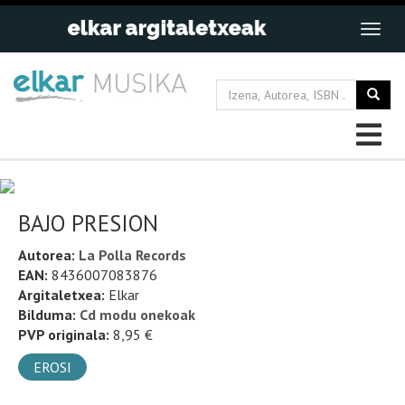
BAJO PRESION
Autorea:
La Polla Records
EAN:
8436007083876
Argitaletxea:
Elkar
Bilduma:
Cd modu onekoak
PVP originala:
8,95 €
EROSI