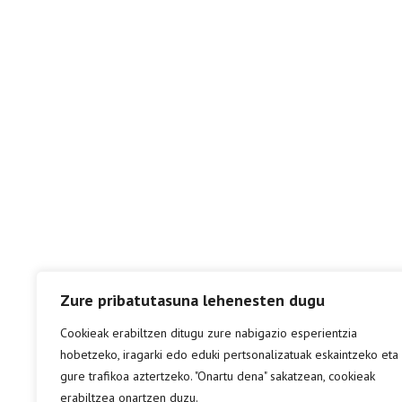
Zure pribatutasuna lehenesten dugu
Cookieak erabiltzen ditugu zure nabigazio esperientzia
hobetzeko, iragarki edo eduki pertsonalizatuak eskaintzeko eta
gure trafikoa aztertzeko. "Onartu dena" sakatzean, cookieak
erabiltzea onartzen duzu.