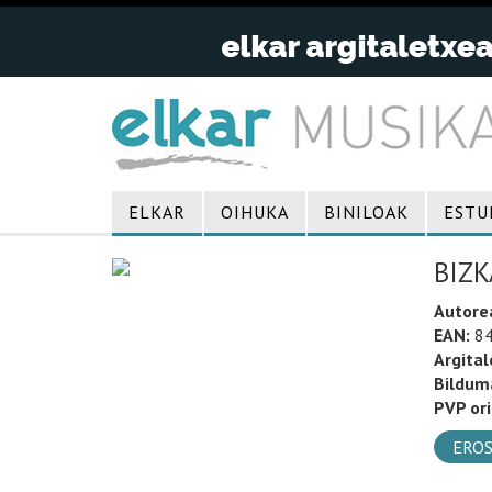
ELKAR
OIHUKA
BINILOAK
ESTU
BIZK
Autore
EAN:
84
Argital
Bildum
PVP ori
EROS