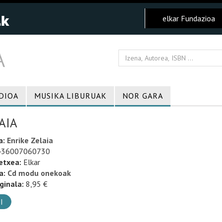
elkar Fundazioa
DIOA
MUSIKA LIBURUAK
NOR GARA
AIA
a:
Enrike Zelaia
36007060730
etxea:
Elkar
a:
Cd modu onekoak
ginala:
8,95 €
I