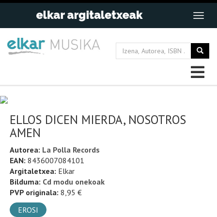
ELLOS DICEN MIERDA, NOSOTROS
AMEN
Autorea:
La Polla Records
EAN:
8436007084101
Argitaletxea:
Elkar
Bilduma:
Cd modu onekoak
PVP originala:
8,95 €
EROSI