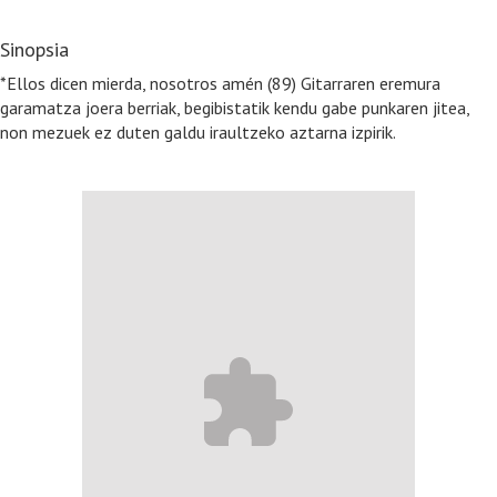
Sinopsia
*Ellos dicen mierda, nosotros amén (89) Gitarraren eremura
garamatza joera berriak, begibistatik kendu gabe punkaren jitea,
non mezuek ez duten galdu iraultzeko aztarna izpirik.