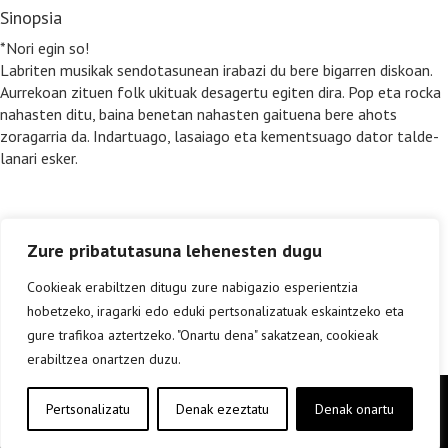
Sinopsia
*Nori egin so!
Labriten musikak sendotasunean irabazi du bere bigarren diskoan.
Aurrekoan zituen folk ukituak desagertu egiten dira. Pop eta rocka
nahasten ditu, baina benetan nahasten gaituena bere ahots
zoragarria da. Indartuago, lasaiago eta kementsuago dator talde-
lanari esker.
Zure pribatutasuna lehenesten dugu
Cookieak erabiltzen ditugu zure nabigazio esperientzia
hobetzeko, iragarki edo eduki pertsonalizatuak eskaintzeko eta
gure trafikoa aztertzeko. "Onartu dena" sakatzean, cookieak
erabiltzea onartzen duzu.
Copyright © elkar Argitaletxeak 2019
Pertsonalizatu
Denak ezeztatu
Denak onartu
Lege oharra
Cookie politika