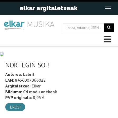
NORI EGIN SO !
Autorea:
Labrit
EAN:
8436007066022
Argitaletxea:
Elkar
Bilduma:
Cd modu onekoak
PVP originala:
8,95 €
EROSI