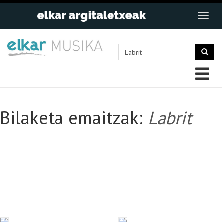
Bilaketa emaitzak:
Labrit