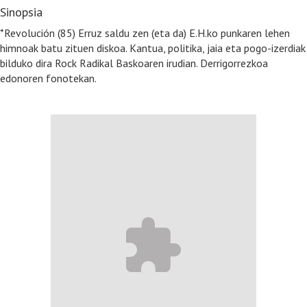
Sinopsia
*Revolución (85) Erruz saldu zen (eta da) E.H.ko punkaren lehen
himnoak batu zituen diskoa. Kantua, politika, jaia eta pogo-izerdiak
bilduko dira Rock Radikal Baskoaren irudian. Derrigorrezkoa
edonoren fonotekan.