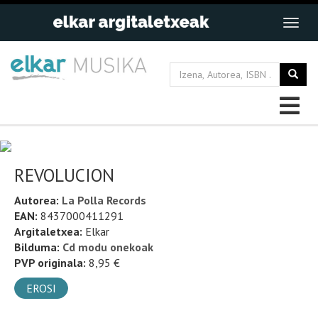
REVOLUCION
Autorea:
La Polla Records
EAN:
8437000411291
Argitaletxea:
Elkar
Bilduma:
Cd modu onekoak
PVP originala:
8,95 €
EROSI