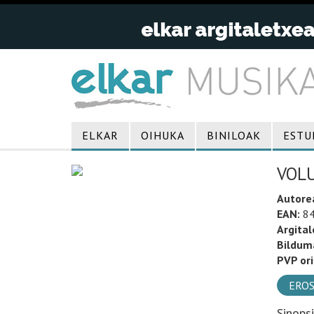
ELKAR
OIHUKA
BINILOAK
ESTU
VOLU
Autore
EAN:
84
Argital
Bildum
PVP ori
EROS
Sinops