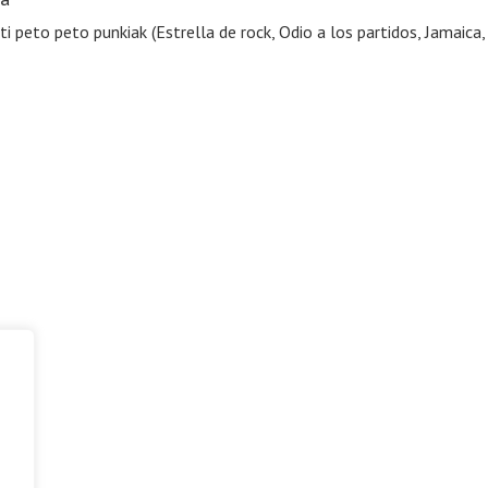
ti peto peto punkiak (Estrella de rock, Odio a los partidos, Jamai