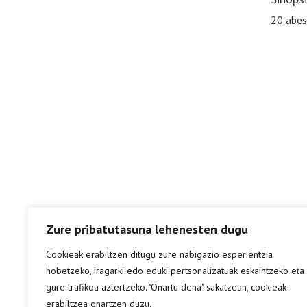
20 abes
Zure pribatutasuna lehenesten dugu
Cookieak erabiltzen ditugu zure nabigazio esperientzia
hobetzeko, iragarki edo eduki pertsonalizatuak eskaintzeko eta
gure trafikoa aztertzeko. "Onartu dena" sakatzean, cookieak
erabiltzea onartzen duzu.