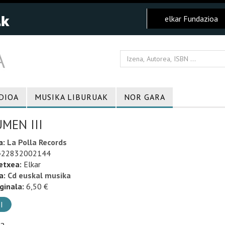
elkar Fundazioa
DIOA
MUSIKA LIBURUAK
NOR GARA
MEN III
a:
La Polla Records
22832002144
etxea:
Elkar
a:
Cd euskal musika
ginala:
6,50 €
I
ia