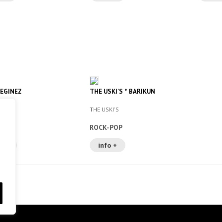
 EGINEZ
THE USKI'S * BARIKUN
THE USKI'S
-POP
ROCK-POP
o +
info +