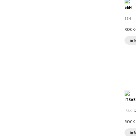
SEN
SEN
ROCK
inf
ITSAS
IZAKI 
ROCK
inf