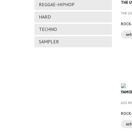
THE U
REGGAE-HIPHOP
THE US
HARD
ROCK
TECHNO
inf
SAMPLER
YAMO
LOS M
ROCK
inf