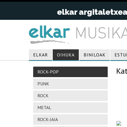
ELKAR
OIHUKA
BINILOAK
ESTU
Ka
ROCK-POP
PUNK
ROCK
METAL
ROCK-JAIA