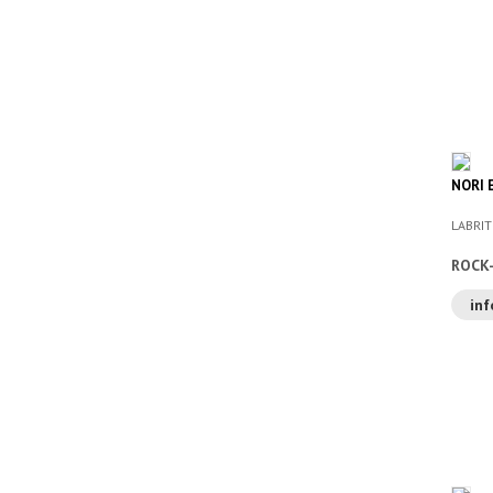
NORI E
LABRIT
ROCK
inf