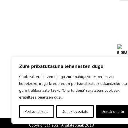
BIDEA
ETXE
Zure pribatutasuna lehenesten dugu
ROCK
Cookieak erabiltzen ditugu zure nabigazio esperientzia
hobetzeko, iragarki edo eduki pertsonalizatuak eskaintzeko eta
inf
gure trafikoa aztertzeko. "Onartu dena" sakatzean, cookieak
erabiltzea onartzen duzu.
Pertsonalizatu
Denak ezeztatu
Denak onartu
Copyright © elkar Argitaletxeak 2019