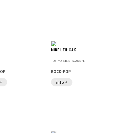
NIRE LEIHOAK
TXUMA MURUGARREN
POP
ROCK-POP
 +
info +