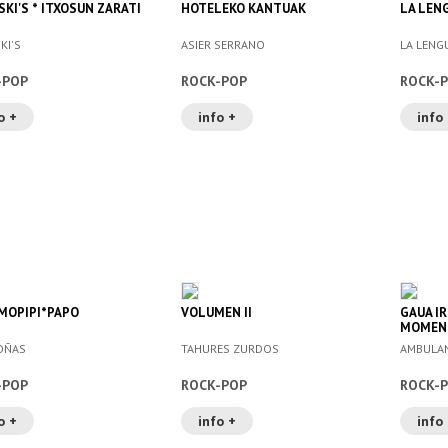
SKI'S * ITXOSUN ZARATI
HOTELEKO KANTUAK
LA LEN
KI'S
ASIER SERRANO
LA LENG
-POP
ROCK-POP
ROCK-
o +
info +
info
MOPIPI*PAPO
VOLUMEN II
GAUA I
MOMEN
OÑAS
TAHURES ZURDOS
AMBULA
-POP
ROCK-POP
ROCK-
o +
info +
info