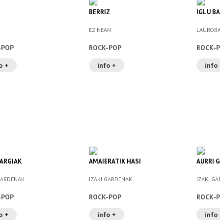
BERRIZ
IGLU B
EZINEAN
LAUROB
-POP
ROCK-POP
ROCK-
o +
info +
info
ARGIAK
AMAIERATIK HASI
AURRI 
GARDENAK
IZAKI GARDENAK
IZAKI G
-POP
ROCK-POP
ROCK-
o +
info +
info