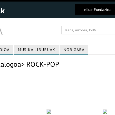
elkar Fundazioa
DIOA
MUSIKA LIBURUAK
NOR GARA
talogoa
> ROCK-POP