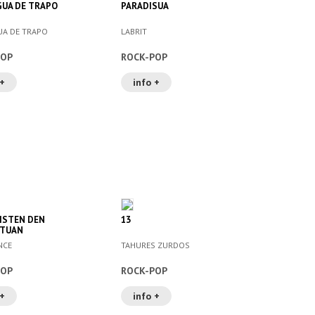
GUA DE TRAPO
PARADISUA
UA DE TRAPO
LABRIT
POP
ROCK-POP
 +
info +
RISTEN DEN
13
TUAN
NCE
TAHURES ZURDOS
POP
ROCK-POP
 +
info +