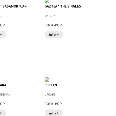
AT BASAMORTUAN
GAZTEA * THE SINGLES
A
BATZUK
POP
ROCK-POP
 +
info +
GARA
ISILEAN
ARDENAK
URGABE
POP
ROCK-POP
 +
info +