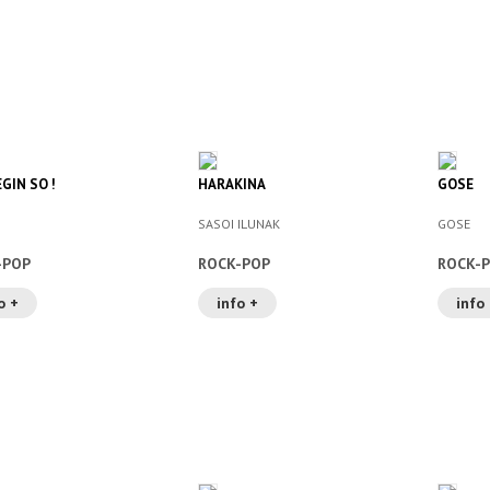
GIN SO !
HARAKINA
GOSE
SASOI ILUNAK
GOSE
-POP
ROCK-POP
ROCK-
o +
info +
info