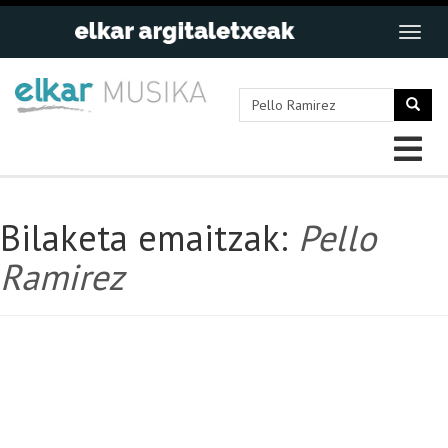
Bilaketa emaitzak:
Pello
Ramirez