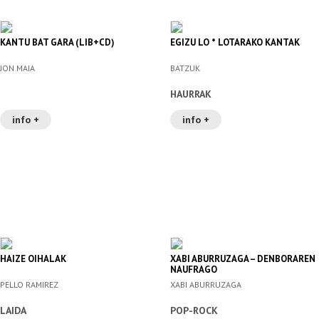
KANTU BAT GARA (LIB+CD)
EGIZU LO * LOTARAKO KANTAK
JON MAIA
BATZUK
HAURRAK
info +
info +
HAIZE OIHALAK
XABI ABURRUZAGA – DENBORAREN
NAUFRAGO
PELLO RAMIREZ
XABI ABURRUZAGA
LAIDA
POP-ROCK