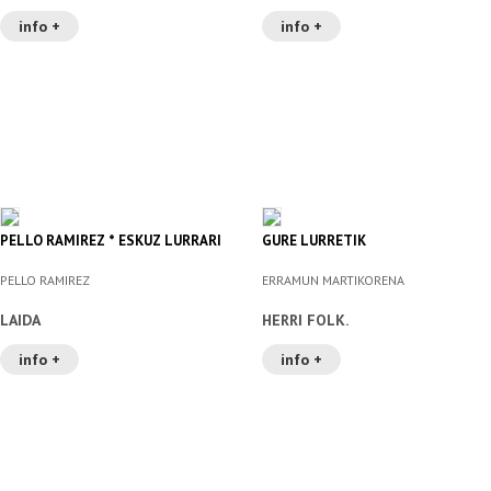
info +
info +
PELLO RAMIREZ * ESKUZ LURRARI
GURE LURRETIK
PELLO RAMIREZ
ERRAMUN MARTIKORENA
LAIDA
HERRI FOLK.
info +
info +