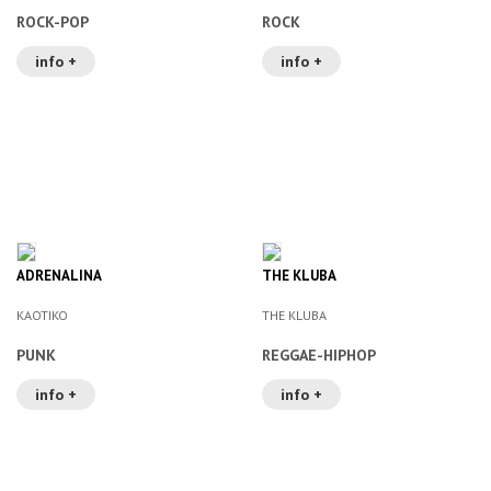
ROCK-POP
ROCK
info +
info +
ADRENALINA
THE KLUBA
KAOTIKO
THE KLUBA
PUNK
REGGAE-HIPHOP
info +
info +