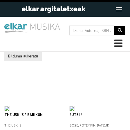
Bilduma aukeratu
THE USKI'S * BARIKUN
EUTSI !
THE USKI'S
GOSE, POTEMKIN, BATZUK