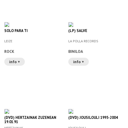
SOLO PARA TI
(LP) SALVE
LEIZE
LA POLLA RECORDS
ROCK
BINILOA
info +
info +
(DVD) HERTZAINAK ZUZENEAN
(DVD) JOUSILOULI 1995-2004
19.01.91
HERTZAINAK
JOUSILOULI