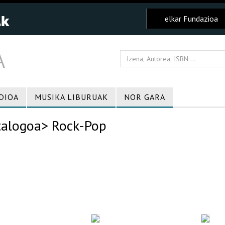
elkar Fundazioa
DIOA
MUSIKA LIBURUAK
NOR GARA
talogoa
> Rock-Pop