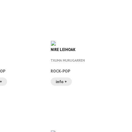
NIRE LEIHOAK
TXUMA MURUGARREN
POP
ROCK-POP
 +
info +