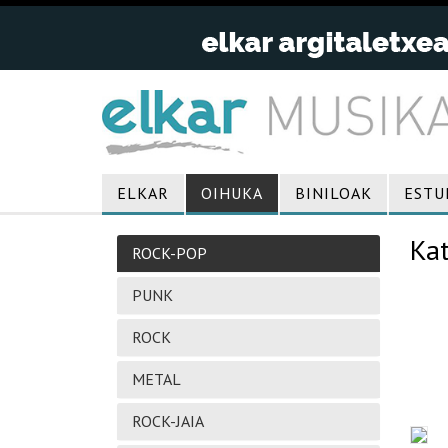
ELKAR
OIHUKA
BINILOAK
ESTU
Ka
ROCK-POP
PUNK
ROCK
METAL
ROCK-JAIA