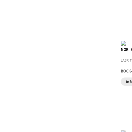
NORI E
LABRIT
ROCK
inf