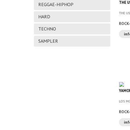
THE U
REGGAE-HIPHOP
THE US
HARD
ROCK
TECHNO
inf
SAMPLER
YAMO
LOS M
ROCK
inf