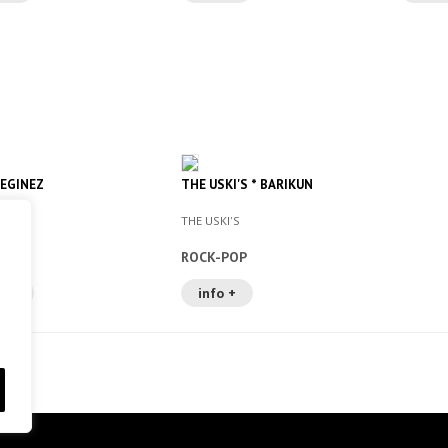
 EGINEZ
THE USKI'S * BARIKUN
THE USKI'S
-POP
ROCK-POP
o +
info +