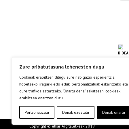
BIDEA
ETXE
Zure pribatutasuna lehenesten dugu
ROCK
Cookieak erabiltzen ditugu zure nabigazio esperientzia
hobetzeko, iragarki edo eduki pertsonalizatuak eskaintzeko eta
inf
gure trafikoa aztertzeko. "Onartu dena" sakatzean, cookieak
erabiltzea onartzen duzu.
Pertsonalizatu
Denak ezeztatu
Denak onartu
Copyright © elkar Argitaletxeak 2019