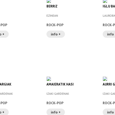
BERRIZ
IGLU B
EZINEAN
LAUROB
-POP
ROCK-POP
ROCK-
o +
info +
info
ARGIAK
AMAIERATIK HASI
AURRI 
GARDENAK
IZAKI GARDENAK
IZAKI G
-POP
ROCK-POP
ROCK-
o +
info +
info