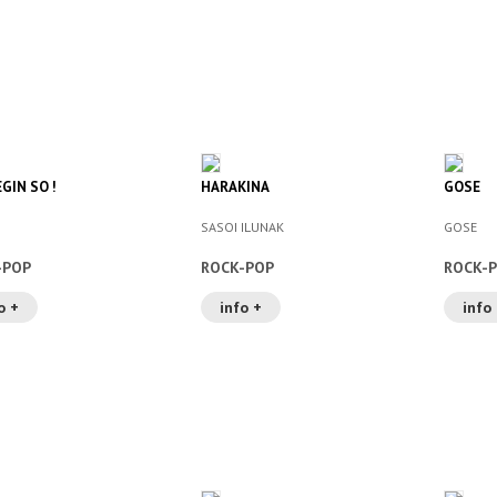
GIN SO !
HARAKINA
GOSE
SASOI ILUNAK
GOSE
-POP
ROCK-POP
ROCK-
o +
info +
info