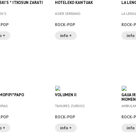
SKI'S * ITXOSUN ZARATI
HOTELEKO KANTUAK
LA LEN
KI'S
ASIER SERRANO
LA LENG
-POP
ROCK-POP
ROCK-
o +
info +
info
MOPIPI*PAPO
VOLUMEN II
GAUA I
MOMEN
OÑAS
TAHURES ZURDOS
AMBULA
-POP
ROCK-POP
ROCK-
o +
info +
info