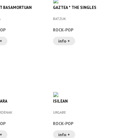
AT BASAMORTUAN
GAZTEA * THE SINGLES
A
BATZUK
POP
ROCK-POP
 +
info +
GARA
ISILEAN
ARDENAK
URGABE
POP
ROCK-POP
 +
info +