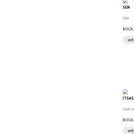
SEN
SEN
ROCK
inf
ITSAS
IZAKI 
ROCK
inf