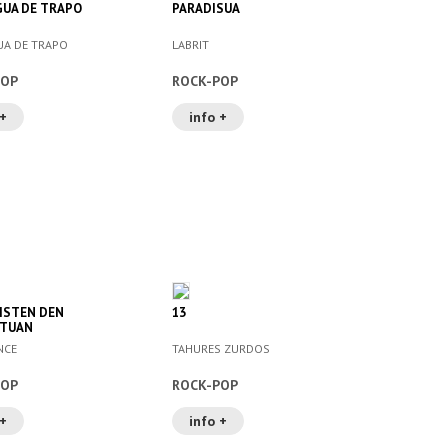
GUA DE TRAPO
PARADISUA
UA DE TRAPO
LABRIT
POP
ROCK-POP
 +
info +
RISTEN DEN
13
TUAN
NCE
TAHURES ZURDOS
POP
ROCK-POP
 +
info +