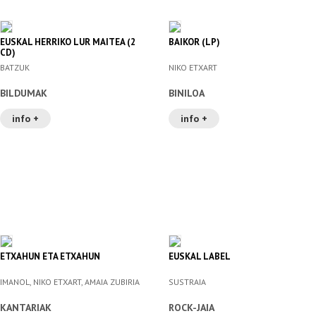
EUSKAL HERRIKO LUR MAITEA (2
BAIKOR (LP)
CD)
BATZUK
NIKO ETXART
BILDUMAK
BINILOA
info +
info +
ETXAHUN ETA ETXAHUN
EUSKAL LABEL
IMANOL, NIKO ETXART, AMAIA ZUBIRIA
SUSTRAIA
KANTARIAK
ROCK-JAIA