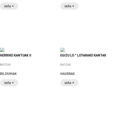
info +
info +
HERRIKO KANTUAK II
EGIZU LO * LOTARAKO KANTAK
BATZUK
BATZUK
BILDUMAK
HAURRAK
info +
info +