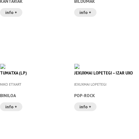
KANTARIAK
BILDUMAK
info +
info +
TUMATXA (LP)
JEXUXMAI LOPETEGI – IZAR UXO
NIKO ETXART
JEXUXMAI LOPETEGI
BINILOA
POP-ROCK
info +
info +