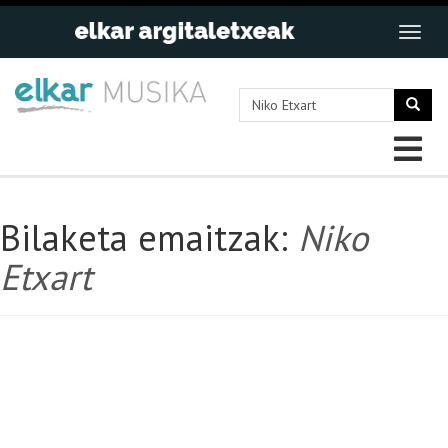
Bilaketa emaitzak:
Niko
Etxart