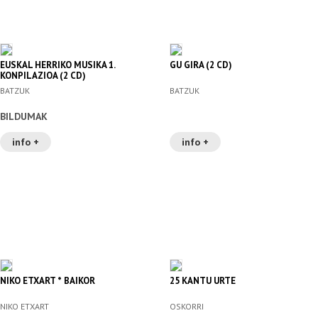
EUSKAL HERRIKO MUSIKA 1.
GU GIRA (2 CD)
KONPILAZIOA (2 CD)
BATZUK
BATZUK
BILDUMAK
info +
info +
NIKO ETXART * BAIKOR
25 KANTU URTE
NIKO ETXART
OSKORRI