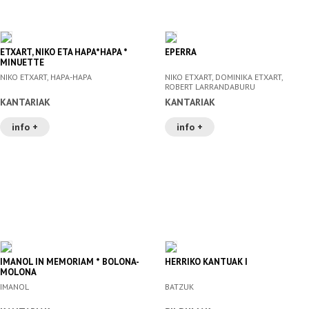
ETXART, NIKO ETA HAPA*HAPA *
EPERRA
MINUETTE
NIKO ETXART, HAPA-HAPA
NIKO ETXART, DOMINIKA ETXART,
ROBERT LARRANDABURU
KANTARIAK
KANTARIAK
info +
info +
IMANOL IN MEMORIAM * BOLONA-
HERRIKO KANTUAK I
MOLONA
IMANOL
BATZUK