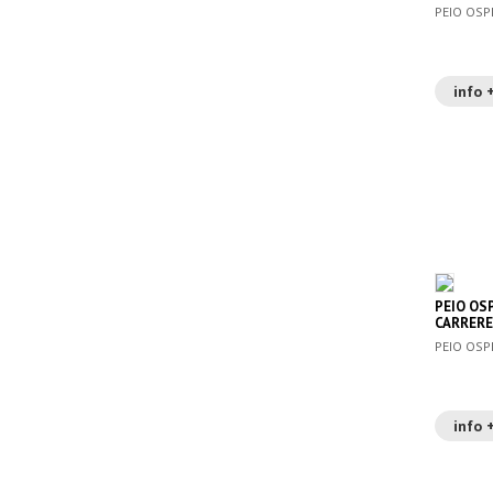
PEIO OSP
info 
PEIO OS
CARRERE
ETA…
PEIO OSP
info 