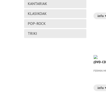
KANTARIAK
KLASIKOAK
info 
POP-ROCK
TRIKI
(DVD-CD
FERMIN 
info 