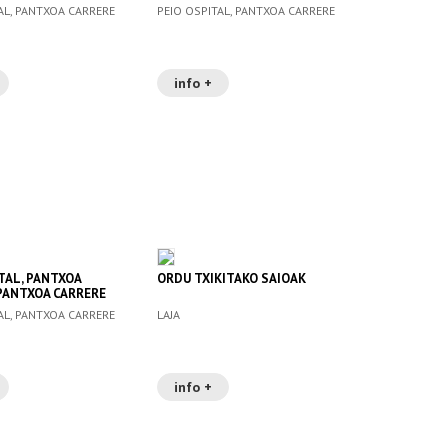
AL, PANTXOA CARRERE
PEIO OSPITAL, PANTXOA CARRERE
info +
TAL, PANTXOA
ORDU TXIKITAKO SAIOAK
 PANTXOA CARRERE
AL, PANTXOA CARRERE
LAJA
info +