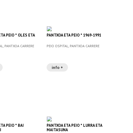
TA PEIO * OLES ETA
PANTXOA ETA PEIO * 1969-1991
AL, PANTXOA CARRERE
PEIO OSPITAL, PANTXOA CARRERE
info +
TA PEIO * BAI
PANTXOA ETA PEIO * LURRA ETA
I
MAITASUNA