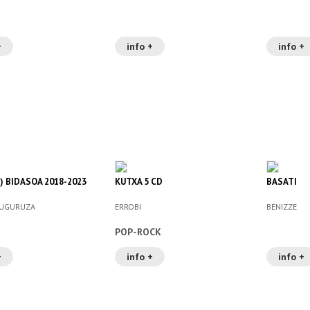
+
info +
info +
) BIDASOA 2018-2023
KUTXA 5 CD
BASATI
MUGURUZA
ERROBI
BENIZZE
POP-ROCK
+
info +
info +