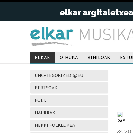
ELKAR
OIHUKA
BINILOAK
ESTU
UNCATEGORIZED @EU
BERTSOAK
FOLK
HAURRAK
DAM
HERRI FOLKLOREA
JONKASS