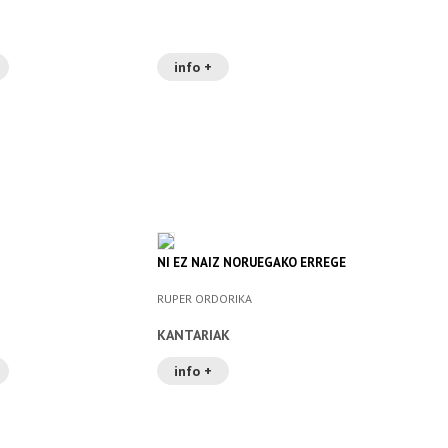
info +
NI EZ NAIZ NORUEGAKO ERREGE
RUPER ORDORIKA
KANTARIAK
info +