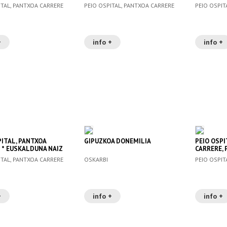
ITAL, PANTXOA CARRERE
PEIO OSPITAL, PANTXOA CARRERE
PEIO OSPIT
+
info +
info +
PITAL, PANTXOA
GIPUZKOA DONEMILIA
PEIO OSPI
 * EUSKALDUNA NAIZ
CARRERE,
ITAL, PANTXOA CARRERE
OSKARBI
PEIO OSPIT
+
info +
info +