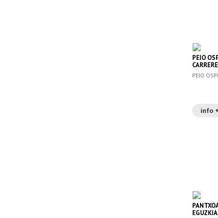
PEIO OS
CARRERE
PEIO OSP
info 
PANTXOA 
EGUZKIA