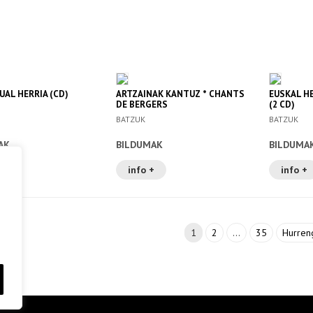
UAL HERRIA (CD)
ARTZAINAK KANTUZ * CHANTS
EUSKAL H
DE BERGERS
(2 CD)
BATZUK
BATZUK
AK
BILDUMAK
BILDUMA
+
info +
info +
1
2
…
35
Hurren