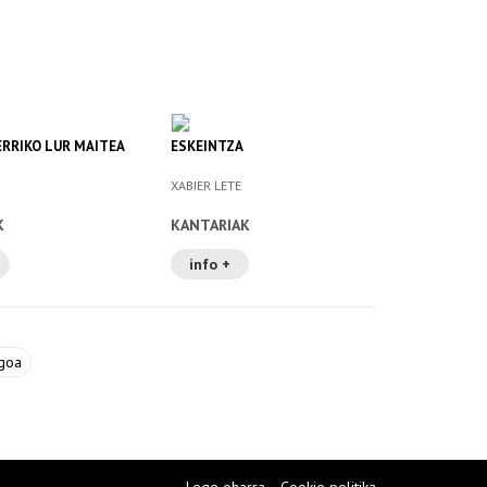
ERRIKO LUR MAITEA
ESKEINTZA
XABIER LETE
K
KANTARIAK
info +
goa