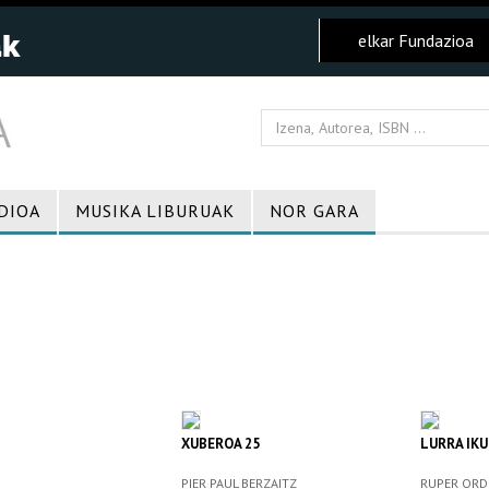
elkar Fundazioa
DIOA
MUSIKA LIBURUAK
NOR GARA
XUBEROA 25
LURRA IKU
PIER PAUL BERZAITZ
RUPER ORD