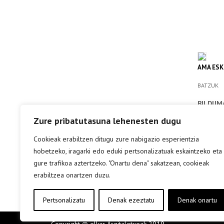
AMA ESK
BATZUK
BILDUM
Zure pribatutasuna lehenesten dugu
info 
Cookieak erabiltzen ditugu zure nabigazio esperientzia
hobetzeko, iragarki edo eduki pertsonalizatuak eskaintzeko eta
gure trafikoa aztertzeko. "Onartu dena" sakatzean, cookieak
erabiltzea onartzen duzu.
Pertsonalizatu
Denak ezeztatu
Denak onartu