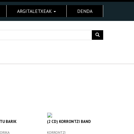
ARGITALETXEAK
DENDA
TU BARIK
(2 CD) KORRONTZI BAND
ORIKA
KORRONTZI